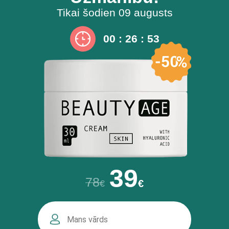
Tikai šodien
09 augusts
00
:
26
:
52
39
78
€
€