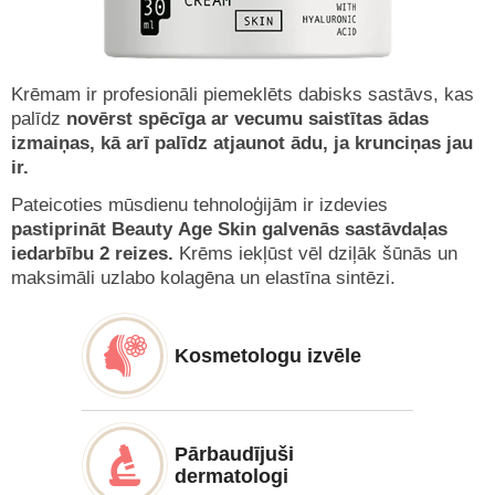
Krēmam ir profesionāli piemeklēts dabisks sastāvs, kas
palīdz
novērst spēcīga ar vecumu saistītas ādas
izmaiņas, kā arī palīdz atjaunot ādu, ja krunciņas jau
ir.
Pateicoties mūsdienu tehnoloģijām ir izdevies
pastiprināt Beauty Age Skin galvenās sastāvdaļas
iedarbību 2 reizes.
Krēms iekļūst vēl dziļāk šūnās un
maksimāli uzlabo kolagēna un elastīna sintēzi.
Kosmetologu izvēle
Pārbaudījuši
dermatologi