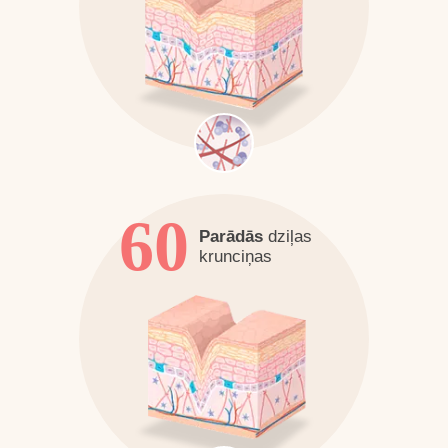
60
Parādās
dziļas
krunciņas