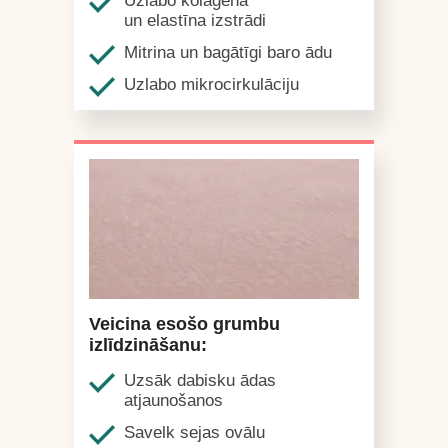
Uzlabo kolagēna
un elastīna izstrādi
Mitrina un bagātīgi baro ādu
Uzlabo mikrocirkulāciju
Veicina esošo grumbu
izlīdzināšanu:
Uzsāk dabisku ādas
atjaunošanos
Savelk sejas ovālu