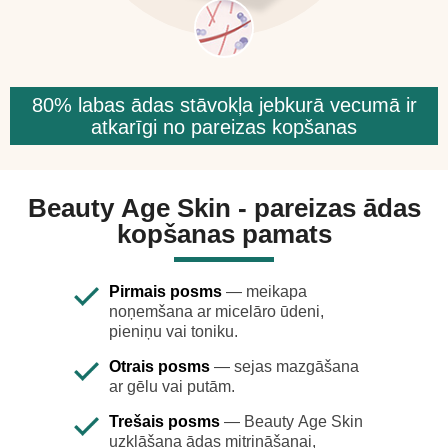
80% labas ādas stāvokļa jebkurā vecumā ir
atkarīgi no pareizas kopšanas
Beauty Age Skin - pareizas ādas
kopšanas pamats
Pirmais posms
— meikapa
noņemšana ar micelāro ūdeni,
pieniņu vai toniku.
Otrais posms
— sejas mazgāšana
ar gēlu vai putām.
Trešais posms
— Beauty Age Skin
uzklāšana ādas mitrināšanai,