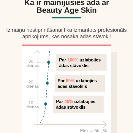
Kā ir mainījusies āda ar
Beauty Age Skin
Izmaiņu nostiprināšanai tika izmantots profesionāls
aprīkojums, kas nosaka ādas stāvokli
Par
100%
uzlabojies
30
dienas
ādas stāvoklis
Par
80%
uzlabojies
20
dienas
ādas stāvoklis
Par
40%
uzlabojies
10
dienas
ādas stāvoklis
Efektivitāte, %