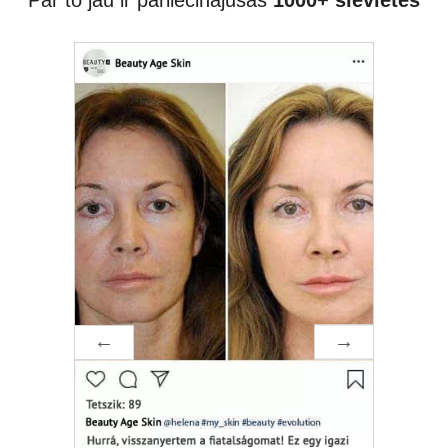
Par to jau ir pārliecinājušās
1000+ sievietes
Pēc šīm procedūrām āda ir 100%
gatava uzsūkt Beauty Age Skin
vērtīgās vielas. Neliela līdzekļa
daudzuma man pietiek uz sejas +
dekoltē zonai. Vienai krēma burciņai
vidēji jāpietiek uz vienu lietošanas
kursu — 30 dienas.
Rezultāts tiešām redzams uzreiz:
rodas viegls patīkamu mirdzums uz
ādas, tā kļūst gluda un līdzena,
krēms tiek galā ar lobīšanos,
izlīdzina to.
Regulāri lietojot, rezultāts ir
iespaidīgs: āda ir gluda, skaista,
gluda, tvirta, izskatās vesela un
kopta, sejas krāsa viendabīga. Ir
kļuvušas mazāk pamanāmas
grumbiņas.
Tonālie līdzekļi uz krēma klājas labi,
nesaveļas un turas labi, bet pēc
krēma man pat negribas tos