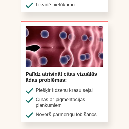
Likvidē pietūkumu
Palīdz atrisināt citas vizuālās
ādas problēmas:
Piešķir līdzenu krāsu sejai
Cīnās ar pigmentācijas
plankumiem
Novērš pārmērīgu lobīšanos