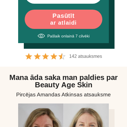
Pasūtīt
ar atlaidi
Pašlaik onlainā
7
cilvēki
142 atsauksmes
Mana āda saka man paldies par
Beauty Age Skin
Pircējas Amandas Atkinsas atsauksme