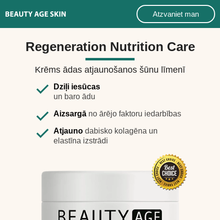
Atzvaniet man
Regeneration Nutrition Care
Krēms ādas atjaunošanos šūnu līmenī
Dziļi iesūcas
un baro ādu
Aizsargā
no ārējo faktoru iedarbības
Atjauno
dabisko kolagēna un
elastīna izstrādi