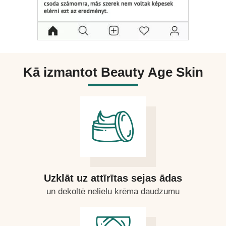
izmantot. Iesaku izmēģināt
Beauty Age Skin visiem, kas vēlas
pagarināt jaunību vai jau ir
saskārušies ar krunciņām. Iesaku!
Kā izmantot
Beauty Age Skin
Uzklāt uz attīrītas sejas ādas
un dekoltē nelielu krēma daudzumu