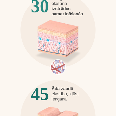
30
elastīna
izstrādes
samazināšanās
45
Āda zaudē
elastību, kļūst
ļengana