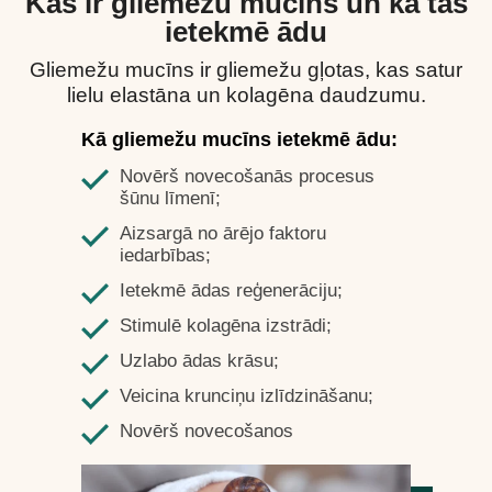
Kas ir gliemežu mucīns un kā tas
ietekmē ādu
Gliemežu mucīns ir gliemežu gļotas, kas satur
lielu elastāna un kolagēna daudzumu.
Kā gliemežu mucīns ietekmē ādu:
Novērš novecošanās procesus
šūnu līmenī;
Aizsargā no ārējo faktoru
iedarbības;
Ietekmē ādas reģenerāciju;
Stimulē kolagēna izstrādi;
Uzlabo ādas krāsu;
Veicina krunciņu izlīdzināšanu;
Novērš novecošanos