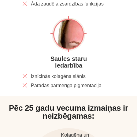
Āda zaudē aizsardzības funkcijas
Saules staru
iedarbība
Iznīcinās kolagēna slānis
Parādās pārmērīga pigmentācija
Pēc 25 gadu vecuma izmaiņas ir
neizbēgamas:
Kolagēna un