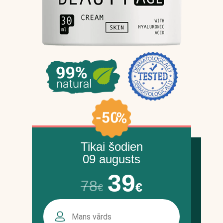
Tikai šodien
09 augusts
39
78
€
€