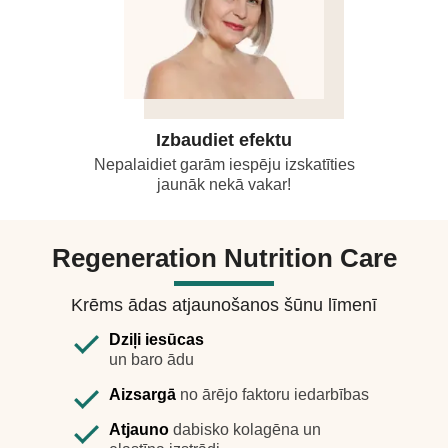
Izbaudiet efektu
Nepalaidiet garām iespēju izskatīties
jaunāk nekā vakar!
Regeneration Nutrition Care
Krēms ādas atjaunošanos šūnu līmenī
Dziļi iesūcas
un baro ādu
Aizsargā
no ārējo faktoru iedarbības
Atjauno
dabisko kolagēna un