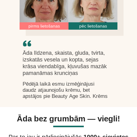
pirms lietošanas
pēc lietošanas
Āda līdzena, skaista, gluda, tvirta,
izskatās vesela un kopta, sejas
krāsa viendabīga, kļuvušas mazāk
pamanāmas krunciņas
Pēdējā laikā esmu izmēģinājusi
daudz atjaunojošu krēmu, bet
apstājos pie Beauty Age Skin. Krēms
ir viegls, ātri iesūcas, mitrina ādu un
piešķir tai matējumu. Samazina
grumbas. Lieliski der meikapam.
Āda bez grumbām — viegli!
Pirms lietošanas es attīru seju ar
putām sejas mazgāšanai un toniku.