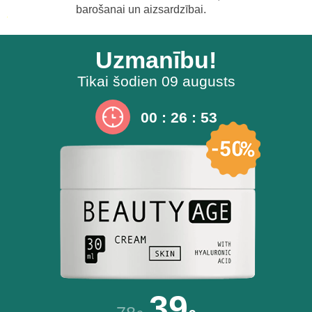
barošanai un aizsardzībai.
Uzmanību!
Tikai šodien
09 augusts
00
:
26
:
52
39