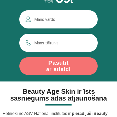
78
€
€
Pasūtīt
ar atlaidi
Beauty Age Skin ir īsts
sasniegums ādas atjaunošanā
Pētnieki no ASV National institutes
ir pierādījuši Beauty