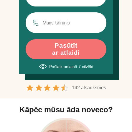
Pasūtīt
ar atlaidi
Pašlaik onlainā
7
cilvēki
142 atsauksmes
Kāpēc mūsu āda noveco?